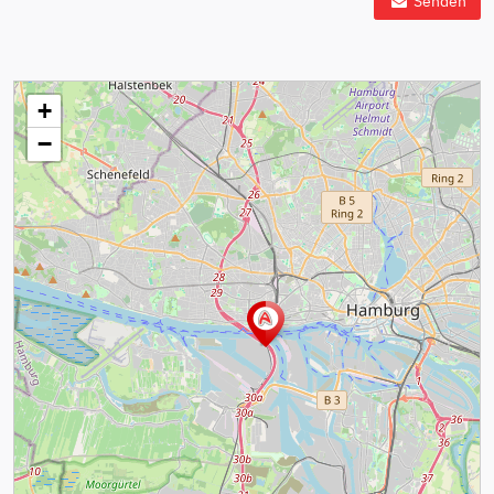
Senden
+
−